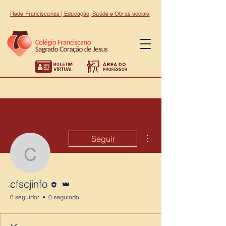
Rede Franciscanas | Educação, Saúde e Obras sociais
Mais ações
Seguir
cfscjinfo
Editor
Administrador
cfscjinfo
0 seguidor
0 seguindo