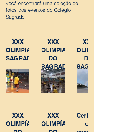
você encontrará uma seleção de
fotos dos eventos do Colégio
Sagrado.
XXX
XXX
XXX
OLIMPÍADAS
OLIMPÍADAS
OLIMPÍADA
SAGRADO
DO
DO
-
SAGRADO
SAGRADO
JOGOS
-
- PRAIA
JOGOS
XXX
XXX
Cerimônia
OLIMPÍADA
OLIMPÍADA
de