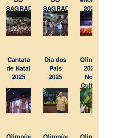
DO
DO
encerramento
SAGRADO
SAGRADO
2025 -
-
- NOITE
501
ABERTURA
CULTURAL
Cantata
Dia dos
Olimpíada
de Natal
Pais
2025 -
2025
2025
Noite
Cultural
Olimpíadas
Olimpíadas
Olimpíadas