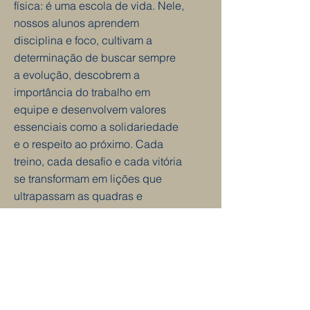
física: é uma escola de vida. Nele,
nossos alunos aprendem
disciplina e foco, cultivam a
determinação de buscar sempre
a evolução, descobrem a
importância do trabalho em
equipe e desenvolvem valores
essenciais como a solidariedade
e o respeito ao próximo. Cada
treino, cada desafio e cada vitória
se transformam em lições que
ultrapassam as quadras e
acompanham nossos estudantes
em todas as áreas da vida."
Atividades