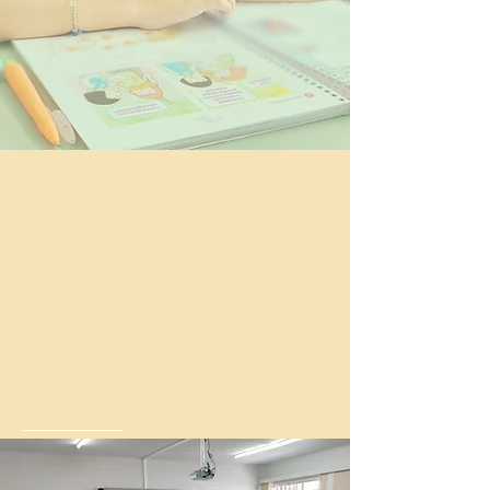
Educação de Qualidade
Nossos alunos são preparados
para enfrentar o mundo
acadêmico em busca de suas
realizações profissionais, além de
serem formados como cidadãos
propagadores da Paz e do Bem.
Veja mais